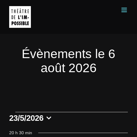
Passer
au
contenu
Évènements le 6
août 2026
Évènements
23/5/2026
Sélectionnez
20 h 30 min
une