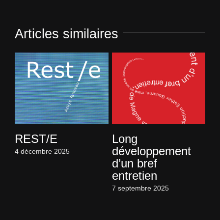
Articles similaires
REST/E
Long
S’
développement
qu
4 décembre 2025
d’un bref
J
entretien
7 s
7 septembre 2025