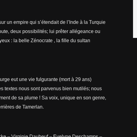
sur un empire qui s’étendait de l’Inde à la Turquie
oute, deux possibilités; lui prêter allégeance ou
x : la belle Zénocrate , la fille du sultan
ge eut une vie fulgurante (mort à 29 ans)
es textes nous sont parvenus bien mutilés; nous
ent de sa plume ! Sa voix, unique en son genre,
errières de Tamerlan.
ucke – Virginie Daubeuf – Evelyne Deschamps –