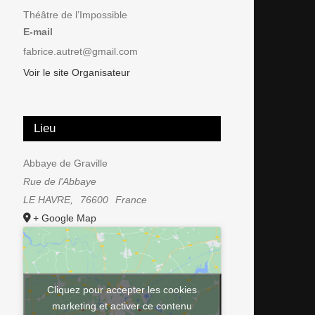
Théâtre de l’Impossible
E-mail
fabrice.autret@gmail.com
Voir le site Organisateur
Lieu
Abbaye de Graville
Rue de l'Abbaye
LE HAVRE
,
76600
France
+ Google Map
Cliquez pour accepter les cookies
marketing et activer ce contenu