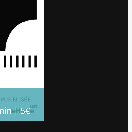
min
|
5€