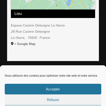
Lieu
Espace Casimir Delavigne Le Havre
28 Rue Casimir Delavigne
Le Havre
,
76600
France
+ Google Map
Nous utilisons des cookies pour optimiser notre site web et notre service.
© Copyright -
2026 |
Gattaca Studio
| All Rights
Accepter
Reserved | Powered by
WordPress
Refuser
Facebook
Instagram