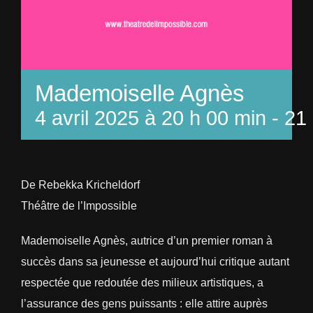
Mademoiselle Agnès
4 avril 2025 à 20 h 00 min
-
21 
De Rebekka Kricheldorf
Théâtre de l’Impossible
Mademoiselle Agnès, autrice d’un premier roman à
succès dans sa jeunesse et aujourd’hui critique autant
respectée que redoutée des milieux artistiques, a
l’assurance des gens puissants : elle attire auprès