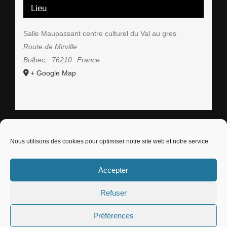
Lieu
Salle Maupassant centre culturel du Val au gres
Route de Mirville
Bolbec
,
76210
France
+ Google Map
Nous utilisons des cookies pour optimiser notre site web et notre service.
© Copyright -
2026 |
Gattaca Studio
| All Rights
Accepter
Reserved | Powered by
WordPress
Refuser
Facebook
Instagram
Préférences